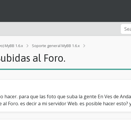
vo) MyBB 1.6.x
Soporte general MyBB 1.6.x
[Ayuda]
ubidas al Foro.
F
o
t
o
s
D
i
r
o hacer. para que las foto que suba la gente En Ves de And
e
 al Foro. es decir a mi servidor Web. es posible hacer esto? 
c
t
a
m
e