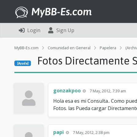
MyBB-Es.com
Login
Sign Up
MyBB-Es.com
Comunidad en General
Papelera
(Archi
Fotos Directamente S
[Ayuda]
gonzakpoo
7 May, 2012, 7:39 am
Hola esa es mi Consulta.. Como pued
Fotos. las Pueda cargar Directamente
papi
7 May, 2012, 2:38 pm