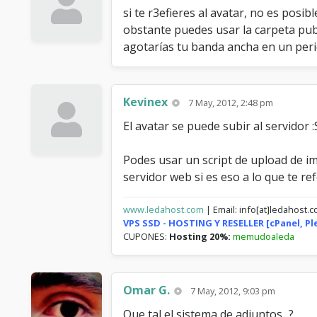
si te r3efieres al avatar, no es posi
obstante puedes usar la carpeta pu
agotarías tu banda ancha en un per
Kevinex
7 May, 2012, 2:48 pm
El avatar se puede subir al servidor
Podes usar un script de upload de i
servidor web si es eso a lo que te ref
www.ledahost.com
| Email: info[at]ledahost.
VPS SSD - HOSTING Y RESELLER [cPanel, P
CUPONES:
Hosting 20%:
memudoaleda
Omar G.
7 May, 2012, 9:03 pm
Que tal el sistema de adjuntos...?