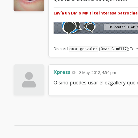
Envía un DM o MP si te interesa patrocin
Discord
(
); Te
omar.gonzalez
Omar G.#6117
Xpress
8 May, 2012, 4:54 pm
O sino puedes usar el ezgallery que e