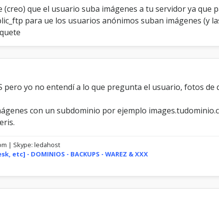
n
ble (creo) que el usuario suba imágenes a tu servidor ya que 
t
blic_ftp para ue los usuarios anónimos suban imágenes (y l
e
iquete
S
u
b
i
d
a
 :S pero yo no entendí a lo que pregunta el usuario, fotos d
s
a
l
mágenes con un subdominio por ejemplo images.tudominio.co
F
eris.
o
r
com | Skype: ledahost
o
lesk, etc] - DOMINIOS - BACKUPS - WAREZ & XXX
.