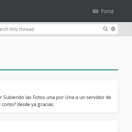
Portal
A
S
d
e
v
a
a
r
n
c
c
h
e
d
S
e
ar Subiendo las Fotos una por Una a un servidor de
a
y como? desde ya gracias.
r
c
h