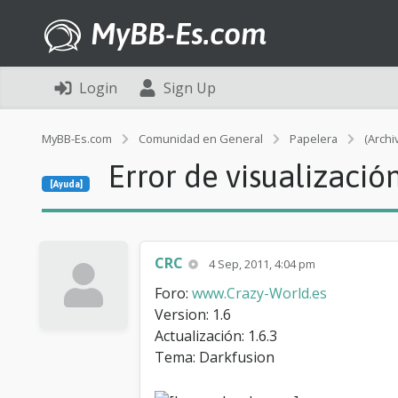
MyBB-Es.com
Login
Sign Up
MyBB-Es.com
Comunidad en General
Papelera
(Archi
Error de visualizació
[Ayuda]
CRC
4 Sep, 2011, 4:04 pm
Foro:
www.Crazy-World.es
Version: 1.6
Actualización: 1.6.3
Tema: Darkfusion