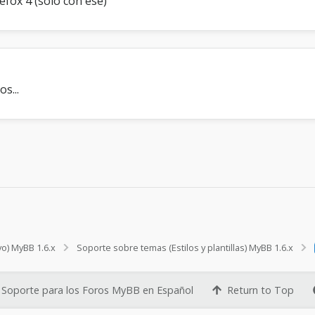
refox 4 (solo con ese)
s...
vo) MyBB 1.6.x
Soporte sobre temas (Estilos y plantillas) MyBB 1.6.x
Soporte para los Foros MyBB en Español
Return to Top