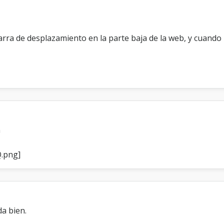
i
rra de desplazamiento en la parte baja de la web, y cuando 
a
a bien.