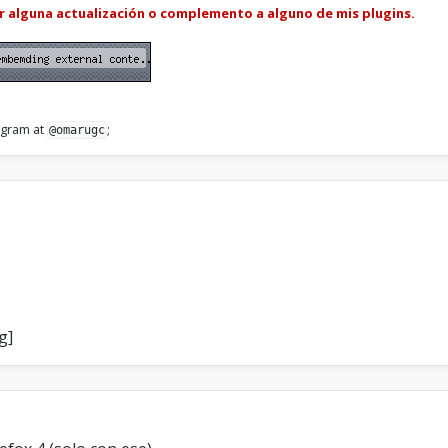
ar alguna actualización o complemento a alguno de mis plugins.
legram at
;
@omarugc