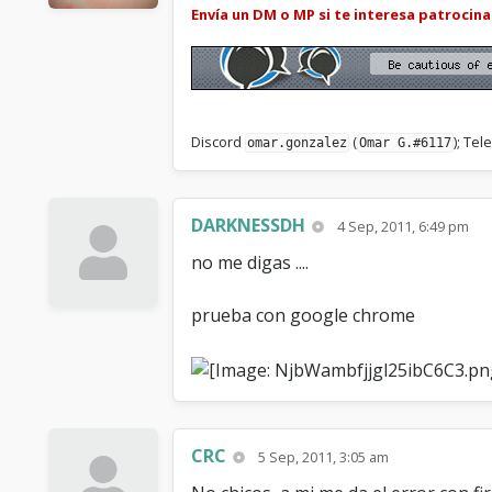
Envía un DM o MP si te interesa patrocin
Discord
(
); Te
omar.gonzalez
Omar G.#6117
DARKNESSDH
4 Sep, 2011, 6:49 pm
no me digas ....
prueba con google chrome
CRC
5 Sep, 2011, 3:05 am