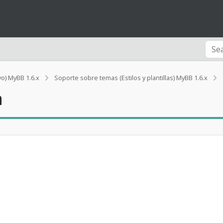
vo) MyBB 1.6.x
Soporte sobre temas (Estilos y plantillas) MyBB 1.6.x
n
i
l
i