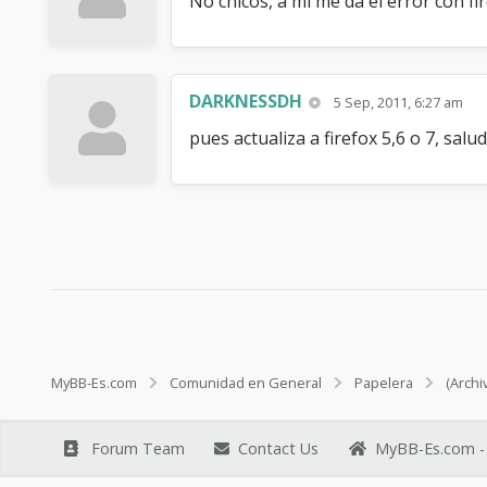
No chicos, a mi me da el error con fi
DARKNESSDH
5 Sep, 2011, 6:27 am
pues actualiza a firefox 5,6 o 7, saludo
MyBB-Es.com
Comunidad en General
Papelera
(Archi
Forum Team
Contact Us
MyBB-Es.com - 