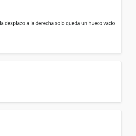
z
a
c
la desplazo a la derecha solo queda un hueco vacio
ó
n