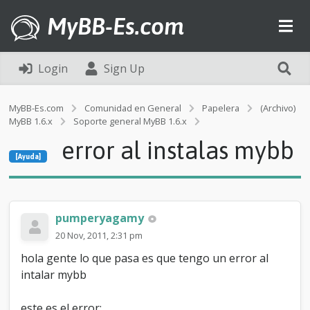
MyBB-Es.com
Login
Sign Up
MyBB-Es.com
Comunidad en General
Papelera
(Archivo)
MyBB 1.6.x
Soporte general MyBB 1.6.x
[Ayuda]
error al instalas mybb
e
[Ayuda]
r
r
o
r
a
pumperyagamy
l
20 Nov, 2011, 2:31 pm
i
n
hola gente lo que pasa es que tengo un error al
s
intalar mybb
t
a
l
este es el error: