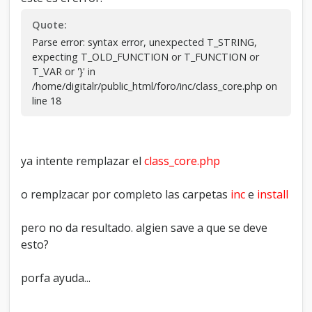
a
s
Quote:
m
Parse error: syntax error, unexpected T_STRING,
y
expecting T_OLD_FUNCTION or T_FUNCTION or
b
T_VAR or '}' in
b
/home/digitalr/public_html/foro/inc/class_core.php on
line 18
ya intente remplazar el
class_core.php
o remplzacar por completo las carpetas
inc
e
install
pero no da resultado. algien save a que se deve
esto?
porfa ayuda...