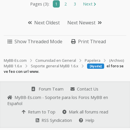
Pages (3):
1
2
3
Next
Next Oldest
Next Newest
Show Threaded Mode
Print Thread
MyBB-Es.com
Comunidad en General
Papelera
(Archivo)
MyBB 1.6.x
Soporte general MyBB 1.6.x
el foro se
[Ayuda]
ve feo con url www.
Forum Team
Contact Us
MyBB-Es.com - Soporte para los Foros MyBB en
Español
Return to Top
Mark all forums read
RSS Syndication
Help