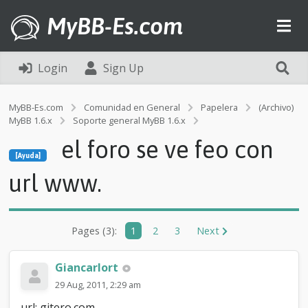
MyBB-Es.com
Login
Sign Up
MyBB-Es.com
Comunidad en General
Papelera
(Archivo)
MyBB 1.6.x
Soporte general MyBB 1.6.x
[Ayuda]
el foro se ve feo con
e
[Ayuda]
l
f
url www.
o
r
o
s
Pages (3):
1
2
3
Next
e
v
e
Giancarlort
f
29 Aug, 2011, 2:29 am
e
o
url: gitero.com