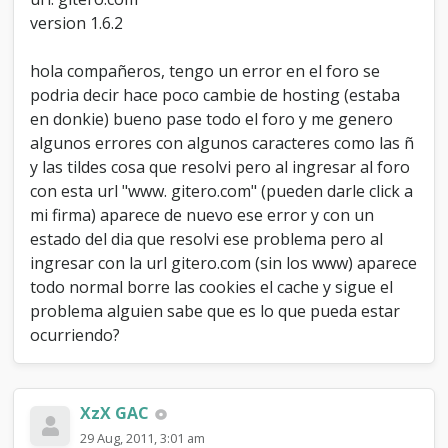
c
version 1.6.2
o
n
u
hola compañeros, tengo un error en el foro se
r
podria decir hace poco cambie de hosting (estaba
l
en donkie) bueno pase todo el foro y me genero
w
algunos errores con algunos caracteres como las ñ
w
w
y las tildes cosa que resolvi pero al ingresar al foro
.
con esta url "www. gitero.com" (pueden darle click a
mi firma) aparece de nuevo ese error y con un
estado del dia que resolvi ese problema pero al
ingresar con la url gitero.com (sin los www) aparece
todo normal borre las cookies el cache y sigue el
problema alguien sabe que es lo que pueda estar
ocurriendo?
XzX GAC
29 Aug, 2011, 3:01 am