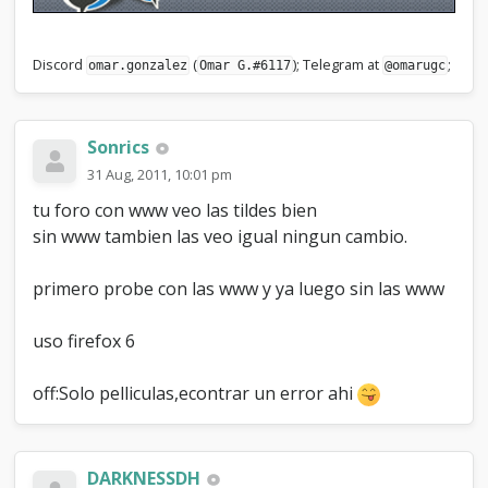
Discord
(
); Telegram at
;
omar.gonzalez
Omar G.#6117
@omarugc
Sonrics
31 Aug, 2011, 10:01 pm
tu foro con www veo las tildes bien
sin www tambien las veo igual ningun cambio.
primero probe con las www y ya luego sin las www
uso firefox 6
off:Solo pelliculas,econtrar un error ahi
DARKNESSDH