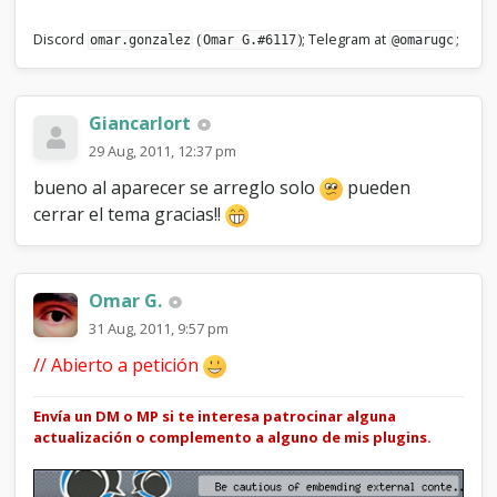
Discord
(
); Telegram at
;
omar.gonzalez
Omar G.#6117
@omarugc
Giancarlort
29 Aug, 2011, 12:37 pm
bueno al aparecer se arreglo solo
pueden
cerrar el tema gracias!!
Omar G.
31 Aug, 2011, 9:57 pm
// Abierto a petición
Envía un DM o MP si te interesa patrocinar alguna
actualización o complemento a alguno de mis plugins.