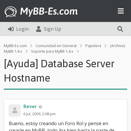
MyBB-Es.com
Login
Sign Up
MyBB-Es.com
Comunidad en General
Papelera
(Archivo)
[
MyBB 1.4.x
Soporte para MyBB 1.4.x
A
[Ayuda] Database Server
y
u
d
Hostname
a
]
D
a
t
Rever
a
b
6 Jul, 2009, 2:08 pm
a
Bueno, estoy creando un Foro Rol y pensé en
s
e
crearle en MyBB, todo iba bien hasta la parte de