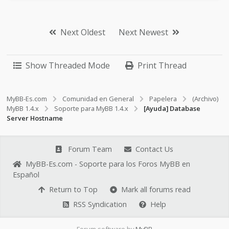
Next Oldest
Next Newest
Show Threaded Mode
Print Thread
MyBB-Es.com
Comunidad en General
Papelera
(Archivo)
MyBB 1.4.x
Soporte para MyBB 1.4.x
[Ayuda] Database
Server Hostname
Forum Team
Contact Us
MyBB-Es.com - Soporte para los Foros MyBB en
Español
Return to Top
Mark all forums read
RSS Syndication
Help