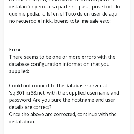
S
instalación pero... esa parte no pasa, puse todo lo
e
que me pedia, lo leí en el Tuto de un user de aquí,
r
no recuerdo el nick, bueno total me sale esto:
v
e
r
--------
H
o
s
Error
t
There seems to be one or more errors with the
n
database configuration information that you
a
supplied:
m
e
Could not connect to the database server at
'sql301.icr38.net' with the supplied username and
password. Are you sure the hostname and user
details are correct?
Once the above are corrected, continue with the
installation.