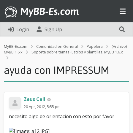
MyBB-Es.com
Login
Sign Up
MyBB-Es.com
Comunidad en General
Papelera
(Archivo)
MyBB 1.6.x
Soporte sobre temas (Estilos y plantillas) MyBB 1.6.x
a
y
ayuda con IMPRESSUM
u
d
a
c
o
n
Zeus Cell
I
20 Apr, 2012, 5:55 pm
M
P
necesito algo de orientacion con esto por favor
R
E
S