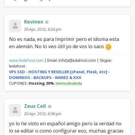
S
U
M
Kevinex
20 Apr, 2012, 6:24 pm
No es nada, es para Imprimir pero el idioma esta
en alemán. No lo veo útil yo de vos lo saco
www.ledahost.com
| Email: info[at]ledahost.com | Skype:
ledahost
VPS SSD - HOSTING Y RESELLER [cPanel, Plesk, etc] -
DOMINIOS - BACKUPS - WAREZ & XXX
CUPONES:
Hosting 20%:
memudoaleda
Zeus Cell
20 Apr, 2012, 6:38 pm
yo lo he visto en español amigo pero la verdad no
lo se editar o como configurar eso, muchas gracias