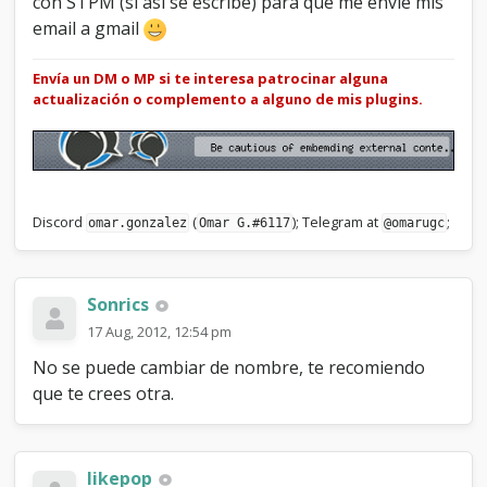
con STPM (si asi se escribe) para que me envie mis
email a gmail
Envía un DM o MP si te interesa patrocinar alguna
actualización o complemento a alguno de mis plugins.
Discord
(
); Telegram at
;
omar.gonzalez
Omar G.#6117
@omarugc
Sonrics
17 Aug, 2012, 12:54 pm
No se puede cambiar de nombre, te recomiendo
que te crees otra.
likepop