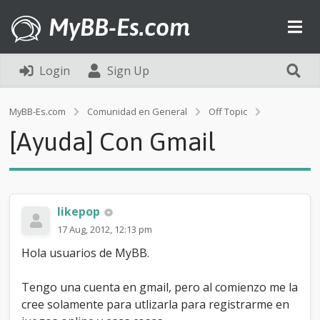
MyBB-Es.com
Login
Sign Up
[
MyBB-Es.com
Comunidad en General
Off Topic
A
[Ayuda] Con Gmail
y
u
d
a
]
C
likepop
o
17 Aug, 2012, 12:13 pm
n
G
Hola usuarios de MyBB.
m
a
Tengo una cuenta en gmail, pero al comienzo me la
i
l
cree solamente para utlizarla para registrarme en