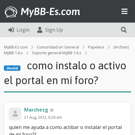
MyBB-Es.com
Login
Sign Up
MyBB-Es.com
Comunidad en General
Papelera
(Archivo)
MyBB 1.6.x
Soporte general MyBB 1.6.x
[Ayuda]
como instalo o activo
c
[Ayuda]
o
m
el portal en mi foro?
o
i
n
s
t
Marchezg
a
l
21 Aug, 2012, 6:20 am
o
quien me ayuda a como actibar o instalar el portal
o
a
de mi foro??