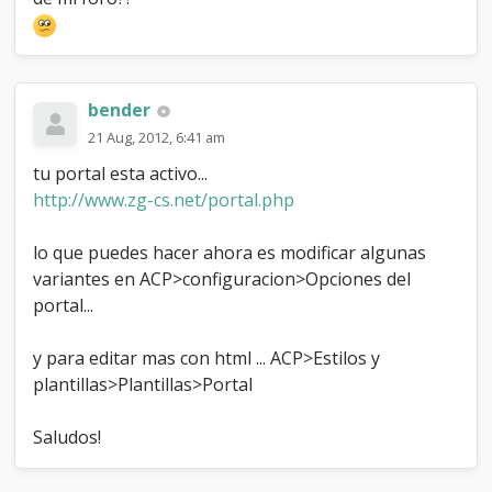
c
t
i
v
o
bender
e
l
21 Aug, 2012, 6:41 am
p
tu portal esta activo...
o
http://www.zg-cs.net/portal.php
r
t
a
lo que puedes hacer ahora es modificar algunas
l
variantes en ACP>configuracion>Opciones del
e
portal...
n
m
i
y para editar mas con html ... ACP>Estilos y
f
plantillas>Plantillas>Portal
o
r
o
Saludos!
?