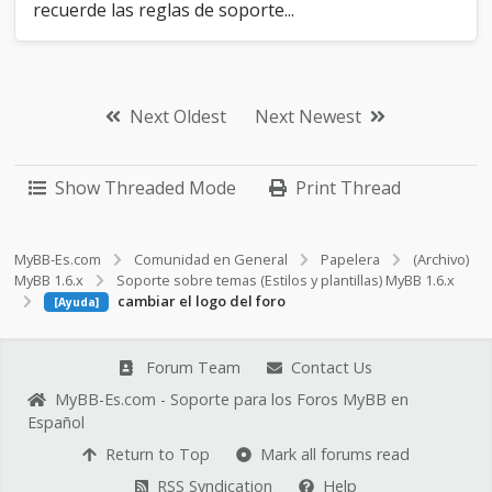
recuerde las reglas de soporte...
Next Oldest
Next Newest
Show Threaded Mode
Print Thread
MyBB-Es.com
Comunidad en General
Papelera
(Archivo)
MyBB 1.6.x
Soporte sobre temas (Estilos y plantillas) MyBB 1.6.x
cambiar el logo del foro
[Ayuda]
Forum Team
Contact Us
MyBB-Es.com - Soporte para los Foros MyBB en
Español
Return to Top
Mark all forums read
RSS Syndication
Help