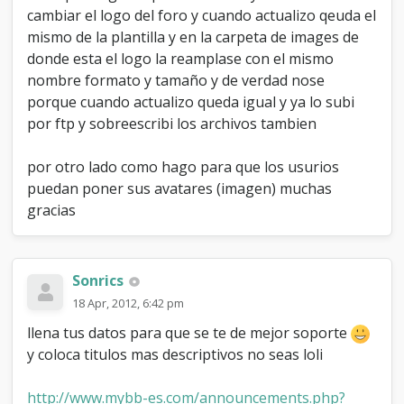
o
cambiar el logo del foro y cuando actualizo qeuda el
d
mismo de la plantilla y en la carpeta de images de
e
donde esta el logo la reamplase con el mismo
l
nombre formato y tamaño y de verdad nose
f
o
porque cuando actualizo queda igual y ya lo subi
r
por ftp y sobreescribi los archivos tambien
o
por otro lado como hago para que los usurios
puedan poner sus avatares (imagen) muchas
gracias
Sonrics
18 Apr, 2012, 6:42 pm
llena tus datos para que se te de mejor soporte
y coloca titulos mas descriptivos no seas loli
http://www.mybb-es.com/announcements.php?