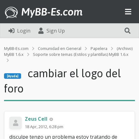
MyBB-Es.com
Login
Sign Up
MyBB-Es.com
Comunidad en General
Papelera
(Archivo)
MyBB 1.6.x
Soporte sobre temas (Estilos y plantillas) MyBB 1.6.x
[Ayuda]
cambiar el logo del
c
[Ayuda]
a
m
foro
b
i
a
r
e
Zeus Cell
l
l
18 Apr, 2012, 6:28 pm
o
disculpe tengo un problema estoy tratando de
g