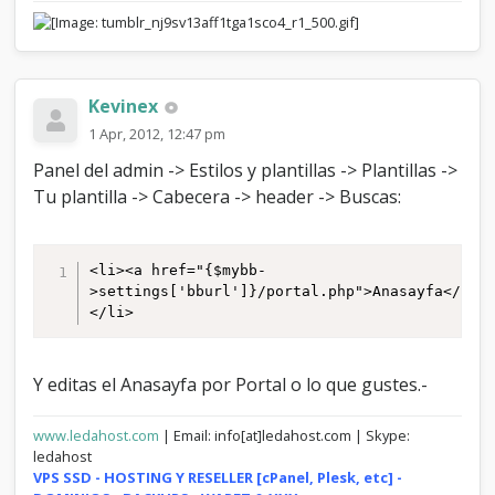
Kevinex
1 Apr, 2012, 12:47 pm
Panel del admin -> Estilos y plantillas -> Plantillas ->
Tu plantilla -> Cabecera -> header -> Buscas:
<li><a href="{$mybb-
>settings['bburl']}/portal.php">Anasayfa</a>
</li>
Y editas el Anasayfa por Portal o lo que gustes.-
www.ledahost.com
| Email: info[at]ledahost.com | Skype:
ledahost
VPS SSD - HOSTING Y RESELLER [cPanel, Plesk, etc] -