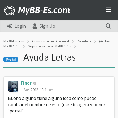
MyBB-Es.com
Login
Sign Up
MyBB-Es.com
Comunidad en General
Papelera
(Archivo)
MyBB 1.6.x
Soporte general MyBB 1.6.x
[Ayuda]
Ayuda Letras
A
[Ayuda]
y
u
d
a
L
Finer
e
1 Apr, 2012, 12:41 pm
t
r
Bueno alguno tiene alguna idea como puedo
a
cambiar el nombre de esto (mire imagen) y poner
s
"portal"