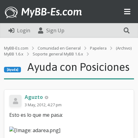
MyBB-Es.com
Login
Sign Up
MyBB-Es.com
Comunidad en General
Papelera
(Archivo)
MyBB 1.6.x
Soporte general MyBB 1.6.x
[Ayuda]
Ayuda con Posiciones
A
[Ayuda]
y
u
d
a
c
Aguzto
o
3 May, 2012, 4:27 pm
n
P
Esto es lo que me pasa:
o
s
i
c