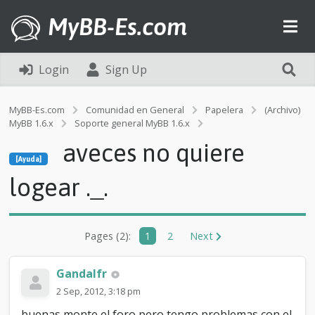
MyBB-Es.com
Login
Sign Up
MyBB-Es.com
Comunidad en General
Papelera
(Archivo)
MyBB 1.6.x
Soporte general MyBB 1.6.x
[Ayuda]
aveces no quiere
a
[Ayuda]
v
e
logear ._.
c
e
s
n
Pages (2):
1
2
Next
o
q
u
Gandalfr
i
2 Sep, 2012, 3:18 pm
e
r
buenas monte el foro pero tengo problemas con el