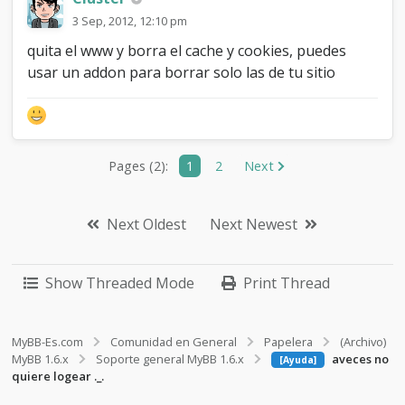
3 Sep, 2012, 12:10 pm
quita el www y borra el cache y cookies, puedes
usar un addon para borrar solo las de tu sitio
Pages (2):
1
2
Next
Next Oldest
Next Newest
Show Threaded Mode
Print Thread
MyBB-Es.com
Comunidad en General
Papelera
(Archivo)
MyBB 1.6.x
Soporte general MyBB 1.6.x
aveces no
[Ayuda]
quiere logear ._.