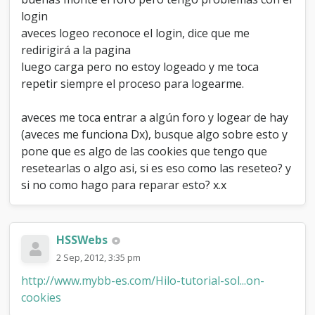
e
login
l
aveces logeo reconoce el login, dice que me
o
g
redirigirá a la pagina
e
luego carga pero no estoy logeado y me toca
a
repetir siempre el proceso para logearme.
r
.
_
aveces me toca entrar a algún foro y logear de hay
.
(aveces me funciona Dx), busque algo sobre esto y
pone que es algo de las cookies que tengo que
resetearlas o algo asi, si es eso como las reseteo? y
si no como hago para reparar esto? x.x
HSSWebs
2 Sep, 2012, 3:35 pm
http://www.mybb-es.com/Hilo-tutorial-sol...on-
cookies