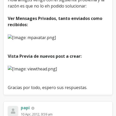
a
razón es que no lo eh podido solucionar:
d
o
s
Ver Mensages Privados, tanto enviados como
e
recibidos:
n
M
P
y
V
i
Vista Previa de nuevos post a crear:
e
w
t
e
m
a
s
Gracias por todo, espero sus respuestas.
papi
10 Apr, 2012, 9:59 am