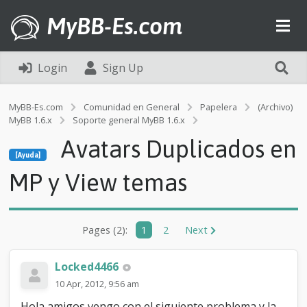
MyBB-Es.com
Login
Sign Up
MyBB-Es.com
Comunidad en General
Papelera
(Archivo)
MyBB 1.6.x
Soporte general MyBB 1.6.x
[Ayuda]
Avatars Duplicados en
A
[Ayuda]
v
a
MP y View temas
t
a
r
s
Pages (2):
1
2
Next
D
u
p
Locked4466
l
10 Apr, 2012, 9:56 am
i
c
Hola amigos vengo con el siguiente problema y la