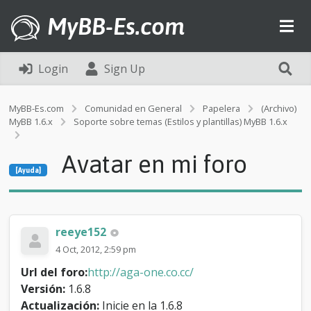
MyBB-Es.com
Login
Sign Up
MyBB-Es.com
Comunidad en General
Papelera
(Archivo)
MyBB 1.6.x
Soporte sobre temas (Estilos y plantillas) MyBB 1.6.x
[Ayuda]
Avatar en mi foro
A
[Ayuda]
v
a
t
a
r
reeye152
e
4 Oct, 2012, 2:59 pm
n
m
Url del foro:
http://aga-one.co.cc/
i
Versión:
1.6.8
f
Actualización:
Inicie en la 1.6.8
o