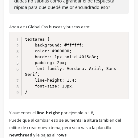
dudas no sabrías como agrandar el de respuesta
rápida para que quedé mejor encuadrado eso?
Anda a tu Global.Css buscas y buscas esto:
textarea {

	background: #ffffff;

	color: #000000;

	border: 1px solid #0f5c8e;

	padding: 2px;

	font-family: Verdana, Arial, Sans-
Serif;

	line-height: 1.4;

	font-size: 13px;

}
Y aumentas el
line-height
por ejemplo a 1.8,
Puede que al cambiar eso se aumenta la altura tambien del
editor de crear nuevo tema, pero solo vas a la plantilla
newthread
y le bajas al
rows
.