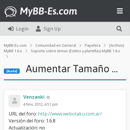
MyBB-Es.com
Login
Sign Up
MyBB-Es.com
Comunidad en General
Papelera
(Archivo)
MyBB 1.6.x
Soporte sobre temas (Estilos y plantillas) MyBB 1.6.x
[Ayuda]
Aumentar Tamaño ...
A
[Ayuda]
u
m
e
n
t
Venzanki
a
4 Nov, 2012, 6:51 pm
r
T
URL del foro:
http://www.webotaku.com.ar/
a
Versión del foro: 1.6.8
m
Actualización: no
a