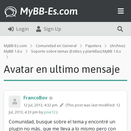
MyBB-Es.com
Login
Sign Up
MyBB-Es.com
Comunidad en General
Papelera
(Archivo)
MyBB 1.6.x
Soporte sobre temas (Estilos y plantillas) MyBB 1.6.x
A
v
Avatar en ultimo mensaje
a
t
a
r
e
n
FrancoBov
u
12 Jul, 2013, 4:32 pm
(This post was last modified: 12
l
Jul, 2013, 4:33 pm by
t
jose12
.)
i
Comunidad, busque sobre el tema y encontré un
m
plugin no más.. que me lleva a lo mismo pero con
o