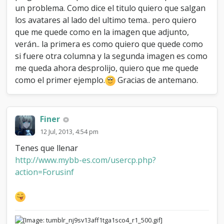
m
un problema. Como dice el titulo quiero que salgan
e
los avatares al lado del ultimo tema.. pero quiero
n
que me quede como en la imagen que adjunto,
s
verán.. la primera es como quiero que quede como
a
j
si fuere otra columna y la segunda imagen es como
e
me queda ahora desprolijo, quiero que me quede
como el primer ejemplo.
Gracias de antemano.
Finer
12 Jul, 2013, 4:54 pm
Tenes que llenar
http://www.mybb-es.com/usercp.php?
action=Forusinf