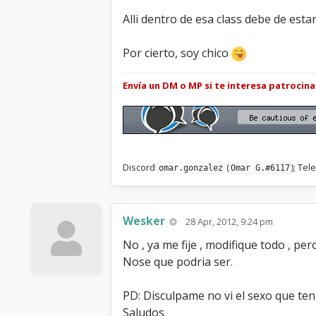
Alli dentro de esa class debe de esta
Por cierto, soy chico
Envía un DM o MP si te interesa patrocin
Discord
(
); Te
omar.gonzalez
Omar G.#6117
Wesker
28 Apr, 2012, 9:24 pm
No , ya me fije , modifique todo , per
Nose que podria ser.
PD: Disculpame no vi el sexo que ten
Saludos