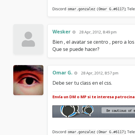
Discord
(
); Te
omar.gonzalez
Omar G.#6117
Wesker
28 Apr, 2012, 8:49 pm
Bien , el avatar se centro , pero a l
Que se puede hacer?
Omar G.
28 Apr, 2012, 8:57 pm
Debe ser tu class en el css.
Envía un DM o MP si te interesa patrocin
Discord
(
); Te
omar.gonzalez
Omar G.#6117