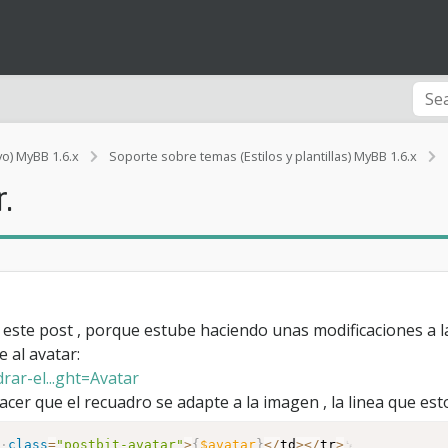
vo) MyBB 1.6.x
Soporte sobre temas (Estilos y plantillas) MyBB 1.6.x
.
l
 este post , porque estube haciendo unas modificaciones a l
 al avatar:
ar-el...ght=Avatar
er que el recuadro se adapte a la imagen , la linea que est
"
class
=
"postbit-avatar"
>
{
$avatar
}
<
/
td
>
<
/
tr
>