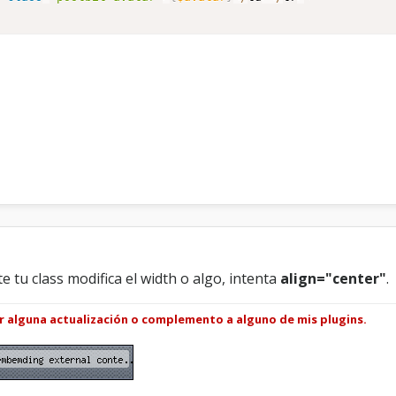
l
t
.
 tu class modifica el width o algo, intenta
align="center"
.
ar alguna actualización o complemento a alguno de mis plugins.