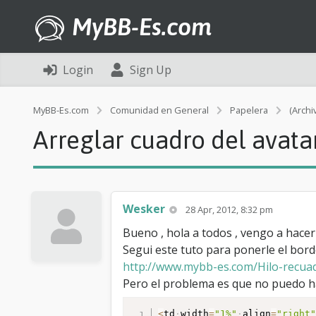
MyBB-Es.com
Login
Sign Up
MyBB-Es.com
Comunidad en General
Papelera
(Archi
Arreglar cuadro del avatar
Wesker
28 Apr, 2012, 8:32 pm
Bueno , hola a todos , vengo a hacer
Segui este tuto para ponerle el borde
http://www.mybb-es.com/Hilo-recuadr
Pero el problema es que no puedo hac
<
td
width
=
"1%"
align
=
"right