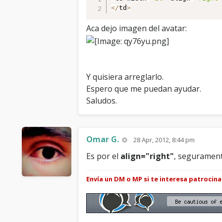
<
/
td
>
Aca dejo imagen del avatar:
Y quisiera arreglarlo.
Espero que me puedan ayudar.
Saludos.
Omar G.
28 Apr, 2012, 8:44 pm
Es por el
align="right"
, seguramente
Envía un DM o MP si te interesa patrocin