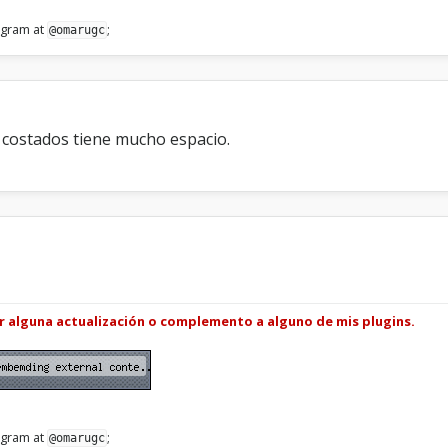
legram at
;
@omarugc
os costados tiene mucho espacio.
ar alguna actualización o complemento a alguno de mis plugins.
legram at
;
@omarugc