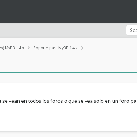
A
vo) MyBB 1.4.x
Soporte para MyBB 1.4.x
n
u
n
c
i
o
s
n
o
se vean en todos los foros o que se vea solo en un foro pa
a
p
a
r
e
c