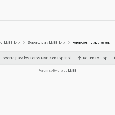
e
n
.
.
.
vo) MyBB 1.4.x
Soporte para MyBB 1.4.x
Anuncios no aparecen...
Soporte para los Foros MyBB en Español
Return to Top
Forum software by
MyBB