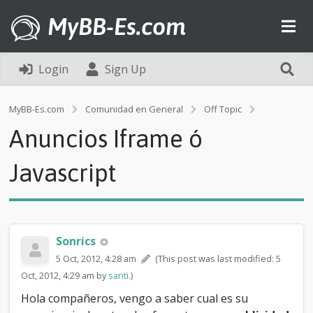
MyBB-Es.com
Login
Sign Up
A
MyBB-Es.com
Comunidad en General
Off Topic
n
Anuncios Iframe ó
u
n
c
Javascript
i
o
s
I
f
Sonrics
r
a
5 Oct, 2012, 4:28 am
(This post was last modified: 5
m
Oct, 2012, 4:29 am by
santi
.)
e
ó
Hola compañeros, vengo a saber cual es su
J