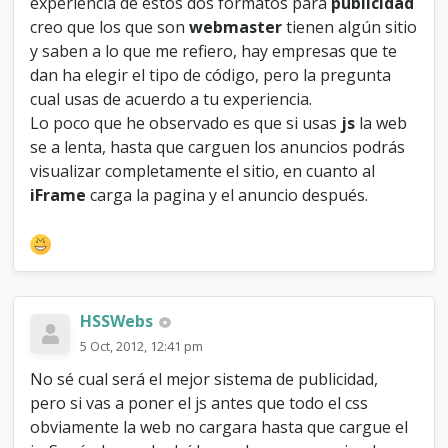
experiencia de estos dos formatos para
publicidad
a
creo que los que son
webmaster
tienen algún sitio
v
y saben a lo que me refiero, hay empresas que te
a
s
dan ha elegir el tipo de código, pero la pregunta
c
cual usas de acuerdo a tu experiencia.
r
Lo poco que he observado es que si usas
js
la web
i
p
se a lenta, hasta que carguen los anuncios podrás
t
visualizar completamente el sitio, en cuanto al
iFrame
carga la pagina y el anuncio después.
HSSWebs
5 Oct, 2012, 12:41 pm
No sé cual será el mejor sistema de publicidad,
pero si vas a poner el js antes que todo el css
obviamente la web no cargara hasta que cargue el