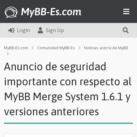
MyBB-Es.com
Login
Sign Up
MyBB-Es.com
Comunidad MyBB-Es
Noticias acerca de MyBB
A
n
Anuncio de seguridad
u
n
c
importante con respecto al
i
o
MyBB Merge System 1.6.1 y
d
e
s
versiones anteriores
e
g
u
r
i