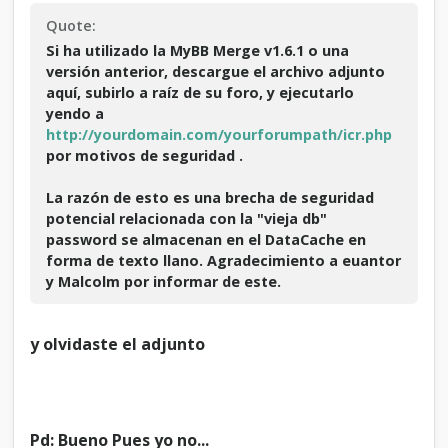
v
Quote:
e
r
Si ha utilizado la MyBB Merge v1.6.1 o una
s
versión anterior, descargue el archivo adjunto
i
aquí, subirlo a raíz de su foro, y ejecutarlo
o
yendo a
n
http://yourdomain.com/yourforumpath/icr.php
e
por motivos de seguridad .
s
a
La razón de esto es una brecha de seguridad
n
t
potencial relacionada con la "vieja db"
e
password se almacenan en el DataCache en
r
forma de texto llano. Agradecimiento a euantor
i
y Malcolm por informar de este.
o
r
e
y olvidaste el adjunto
s
Pd: Bueno Pues yo no...