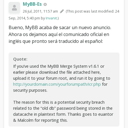
d
MyBB-Es
a
26 Jul, 2011, 11:57 am
(This post was last modified: 24
d
Sep, 2014, 5:40 pm by
Invanit
.)
i
m
Bueno, MyBB acaba de sacar un nuevo anuncio.
p
Ahora os dejamos aquí el comunicado oficial en
o
inglés que pronto será traducido al español:
r
t
a
n
Quote:
t
If you’ve used the MyBB Merge System v1.6.1 or
e
earlier please download the file attached here,
c
upload it to your forum root, and run it by going to
o
http://yourdomain.com/yourforumpath/icr.php
for
n
r
security purposes.
e
s
The reason for this is a potential security breach
p
related to the “old db” password being stored in the
e
datacache in plaintext form. Thanks goes to euantor
c
& Malcolm for reporting this.
t