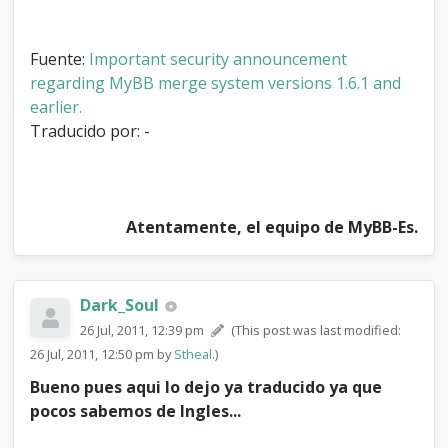
o
a
l
Fuente:
M
Important security announcement
y
regarding MyBB merge system versions 1.6.1 and
B
earlier.
B
Traducido por: -
M
e
r
g
e
Atentamente, el equipo de MyBB-Es.
S
y
s
t
Dark_Soul
e
m
26 Jul, 2011, 12:39 pm
(This post was last modified:
1
26 Jul, 2011, 12:50 pm by
Stheal
.)
.
6
Bueno pues aqui lo dejo ya traducido ya que
.
pocos sabemos de Ingles...
1
y