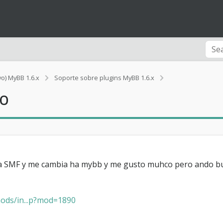
a
vo) MyBB 1.6.x
Soporte sobre plugins MyBB 1.6.x
l
to
g
u
n
p
l
u
g
i
a SMF y me cambia ha mybb y me gusto muhco pero ando bus
n
q
u
ods/in...p?mod=1890
e
h
a