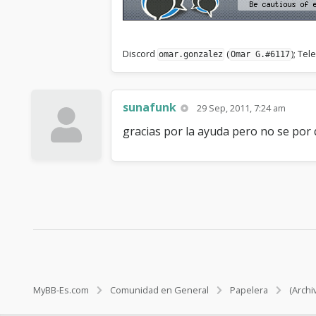
Discord
(
); Te
omar.gonzalez
Omar G.#6117
sunafunk
29 Sep, 2011, 7:24 am
gracias por la ayuda pero no se por q
MyBB-Es.com
Comunidad en General
Papelera
(Archi