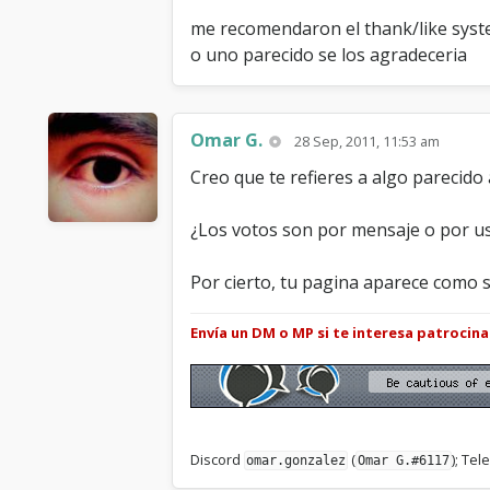
me recomendaron el thank/like syst
o uno parecido se los agradeceria
Omar G.
28 Sep, 2011, 11:53 am
Creo que te refieres a algo parecid
¿Los votos son por mensaje o por u
Por cierto, tu pagina aparece como 
Envía un DM o MP si te interesa patrocin
Discord
(
); Te
omar.gonzalez
Omar G.#6117