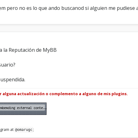
g
em pero no es lo que ando buscanod si alguien me pudiese a
a
e
s
t
o
o a la Reputación de MyBB
suario?
suspendida.
ar alguna actualización o complemento a alguno de mis plugins.
legram at
;
@omarugc