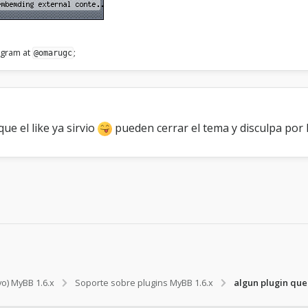
legram at
;
@omarugc
ue el like ya sirvio
pueden cerrar el tema y disculpa por 
vo) MyBB 1.6.x
Soporte sobre plugins MyBB 1.6.x
algun plugin que