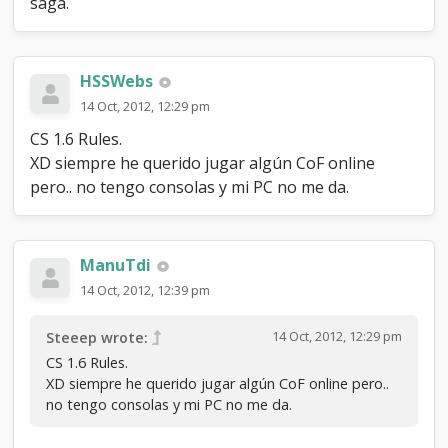
saga.
l
l
o
f
HSSWebs
D
14 Oct, 2012, 12:29 pm
u
t
CS 1.6 Rules.
y
XD siempre he querido jugar algún CoF online
?
pero.. no tengo consolas y mi PC no me da.
ManuTdi
14 Oct, 2012, 12:39 pm
14 Oct, 2012, 12:29 pm
Steeep wrote:
CS 1.6 Rules.
XD siempre he querido jugar algún CoF online pero..
no tengo consolas y mi PC no me da.