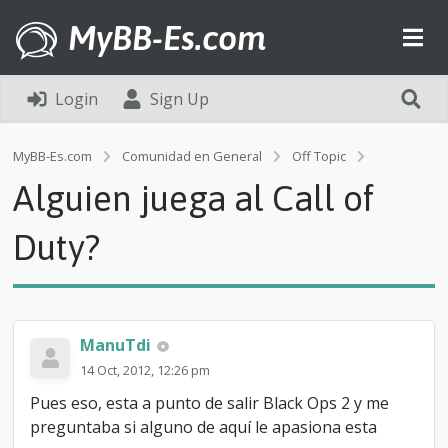
MyBB-Es.com
Login
Sign Up
A
MyBB-Es.com
Comunidad en General
Off Topic
l
Alguien juega al Call of
g
u
i
Duty?
e
n
j
u
e
ManuTdi
g
a
14 Oct, 2012, 12:26 pm
a
Pues eso, esta a punto de salir Black Ops 2 y me
l
C
preguntaba si alguno de aquí le apasiona esta
a