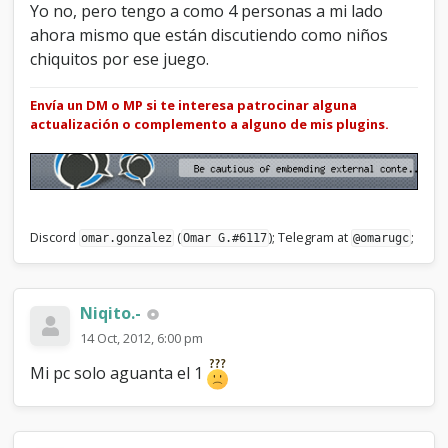
Yo no, pero tengo a como 4 personas a mi lado
ahora mismo que están discutiendo como niños
chiquitos por ese juego.
Envía un DM o MP si te interesa patrocinar alguna
actualización o complemento a alguno de mis plugins.
Discord
(
); Telegram at
;
omar.gonzalez
Omar G.#6117
@omarugc
Niqito.-
14 Oct, 2012, 6:00 pm
Mi pc solo aguanta el 1