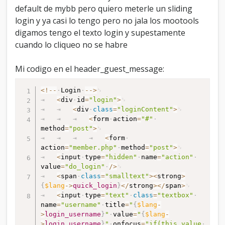
a
default de mybb pero quiero meterle un sliding
e
login y ya casi lo tengo pero no jala los mootools
l
digamos tengo el texto login y supestamente
t
cuando lo cliqueo no se habre
h
e
m
Mi codigo en el header_guest_message:
e
d
<
!
--
Login
--
>
e
<
div
id
=
"login"
>
f
<
div
class
=
"loginContent"
>
a
<
form
action
=
"#"
u
method
=
"post"
>
l
<
form
d
action
=
"member.php"
method
=
"post"
>
<
input
type
=
"hidden"
name
=
"action"
value
=
"do_login"
/
>
<
span
class
=
"smalltext"
>
<
strong
>
{
$lang
-
>
quick_login
}
<
/
strong
>
<
/
span
>
<
input
type
=
"text"
class
=
"textbox"
name
=
"username"
title
=
"
{
$lang
-
>
login_username
}
"
value
=
"
{
$lang
-
>
login_username
}
"
onfocus
=
"if(this.value