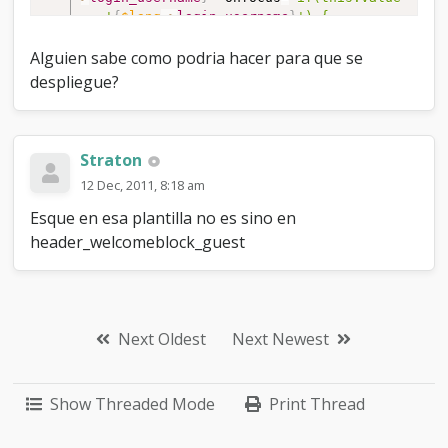
==
'
{
$lang
-
>
login_username
}
')
{
this.value='';
}"
onblur
=
"if(this.value=='')
{
Alguien sabe como podria hacer para que se
this.value='
{
$lang
-
>
login_username
}
';
}"
despliegue?
/
>
<
input
type
=
"password"
class
=
"textbox"
name
=
"password"
title
=
"
{
$lang
-
>
login_password
}
"
value
=
"
{
$lang
-
Straton
>
login_password
}
"
onfocus
=
"if(this.value
12 Dec, 2011, 8:18 am
==
'
{
$lang
-
>
login_password
}
')
{
this.value='';
}"
Esque en esa plantilla no es sino en
onblur
=
"if(this.value=='')
{
header_welcomeblock_guest
this.value='
{
$lang
-
>
login_password
}
';
}"
/
>
{
$gobutton
}
<
/
form
>
<
/
form
>
Next Oldest
Next Newest
<
div
class
=
"left"
>
<
label
for
=
"rememberme"
>
<
input
name
=
"rememberme"
id
=
"rememberme"
class
=
"rememberme"
type
=
"checkbox"
Show Threaded Mode
Print Thread
checked
=
"checked"
value
=
"forever"
/
>
Remember
me
<
/
label
>
<
/
div
>