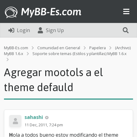
MyBB-Es.com
Login
Sign Up
MyBB-Es.com
Comunidad en General
Papelera
(Archivo)
MyBB 1.6.x
Soporte sobre temas (Estilos y plantillas) MyBB 1.6.x
A
g
Agregar mootols a el
r
e
g
theme defauld
a
r
m
o
o
sahashi
t
o
11 Dec, 2011, 7:24 pm
l
H
ola a todos bueno estoy modificando el theme
s