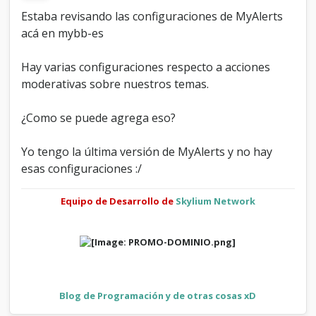
n
Estaba revisando las configuraciones de MyAlerts
e
acá en mybb-es
s
p
o
Hay varias configuraciones respecto a acciones
r
moderativas sobre nuestros temas.
a
c
c
¿Como se puede agrega eso?
i
o
Yo tengo la última versión de MyAlerts y no hay
n
esas configuraciones :/
e
s
m
Equipo de Desarrollo de
Skylium Network
o
d
e
r
a
t
i
Blog de Programación y de otras cosas xD
v