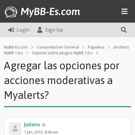
MyBB-Es.com
Login
Sign Up
MyBB-Es.com
Comunidad en General
Papelera
(Archivo)
A
MyBB 1.6.x
Soporte sobre plugins MyBB 1.6.x
g
Agregar las opciones por
r
e
g
acciones moderativas a
a
r
Myalerts?
l
a
s
o
p
c
Juliens
i
1 Jan, 2013, 8:49 am
o