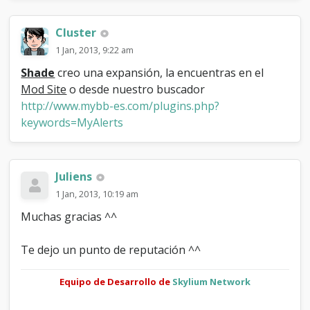
a
s
a
Cluster
M
1 Jan, 2013, 9:22 am
y
a
Shade
creo una expansión, la encuentras en el
l
Mod Site
o desde nuestro buscador
e
http://www.mybb-es.com/plugins.php?
r
t
keywords=MyAlerts
s
?
Juliens
1 Jan, 2013, 10:19 am
Muchas gracias ^^
Te dejo un punto de reputación ^^
Equipo de Desarrollo de
Skylium Network