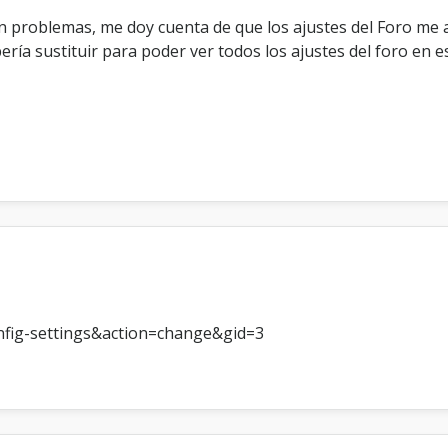
e
sin problemas, me doy cuenta de que los ajustes del Foro me 
n
ría sustituir para poder ver todos los ajustes del foro en e
i
n
g
l
é
s
fig-settings&action=change&gid=3