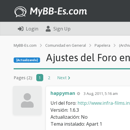
MyBB-Es.com
Login
Sign Up
MyBB-Es.com
Comunidad en General
Papelera
(Archi
Ajustes del Foro en
[Actualizando]
Pages (2):
1
2
Next
happyman
3 Aug, 2011, 5:16 am
Url del foro:
http://www.infra-films.
Versión: 1.6.3
Actualización: No
Tema instalado: Apart 1