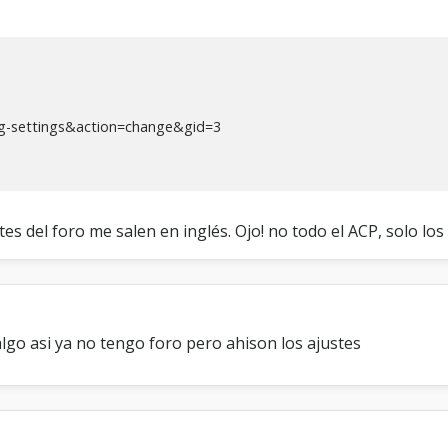
g-settings&action=change&gid=3
es del foro me salen en inglés. Ojo! no todo el ACP, solo los 
lgo asi ya no tengo foro pero ahison los ajustes