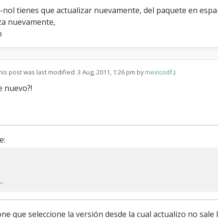
nol tienes que actualizar nuevamente, del paquete en espa-n
liza nuevamente,
p
his post was last modified: 3 Aug, 2011, 1:26 pm by
mexicodf
.)
e nuevo?!
e:
.
 que seleccione la versión desde la cual actualizo no sale l