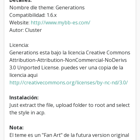
s
Nombre dle theme: Generations
T
Compatibilidad: 1.6.x
h
e
Website:
http://www.mybb-es.com/
m
Autor: Cluster
e
Licencia:
Generations esta bajo la licencia Creative Commons
Attribution-Attribution-NonCommercial-NoDerivs
3.0 Unported License. puedes ver una copia de la
licencia aqui
http://creativecommons.org/licenses/by-nc-nd/3.0/
Instalación:
Just extract the file, upload folder to root and select
the style in acp.
Nota:
El teme es un "Fan Art" de la futura version original