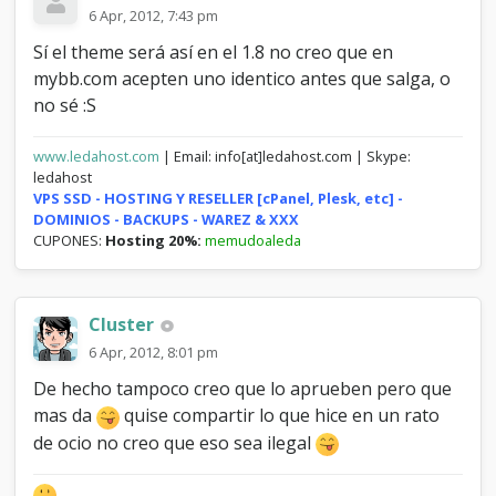
6 Apr, 2012, 7:43 pm
Sí el theme será así en el 1.8 no creo que en
mybb.com acepten uno identico antes que salga, o
no sé :S
www.ledahost.com
| Email: info[at]ledahost.com | Skype:
ledahost
VPS SSD - HOSTING Y RESELLER [cPanel, Plesk, etc] -
DOMINIOS - BACKUPS - WAREZ & XXX
CUPONES:
Hosting 20%:
memudoaleda
Cluster
6 Apr, 2012, 8:01 pm
De hecho tampoco creo que lo aprueben pero que
mas da
quise compartir lo que hice en un rato
de ocio no creo que eso sea ilegal