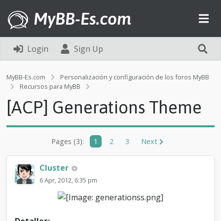
MyBB-Es.com
Login
Sign Up
MyBB-Es.com
Personalización y configuración de los foros MyBB
[
Recursos para MyBB
A
[ACP] Generations Theme
C
P
]
G
Pages (3):
1
2
3
Next
e
n
e
Cluster
r
a
6 Apr, 2012, 6:35 pm
t
i
o
n
Detalles: