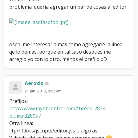
s
problema: queria agregar un par de cosas al editor
a
s
a
l
e
d
osea, me interesaria mas como agregarle la linea
i
t
qe lo demas, porque en tal caso despues me
o
arreglo yo con lo otro, menos el prefijo xD
r
Aeroxis
21 Jan, 2010, 8:02 am
Prefijos:
http://www.mybbcentral.com/thread-2834-
p...l#pid28057
Otra linea:
Ftp/htdocs/jscripts/editor.jss o algo así.
Y desde ahí se hace, no me acuerdo como