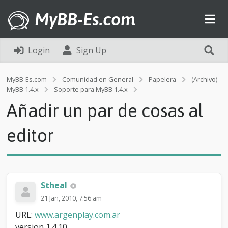
MyBB-Es.com
Login
Sign Up
MyBB-Es.com
Comunidad en General
Papelera
(Archivo)
A
MyBB 1.4.x
Soporte para MyBB 1.4.x
ñ
Añadir un par de cosas al
a
d
i
editor
r
u
n
p
a
Stheal
r
d
21 Jan, 2010, 7:56 am
e
URL:
www.argenplay.com.ar
c
o
version 1.4.10