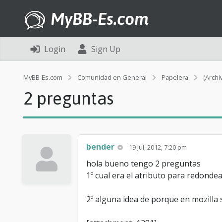
MyBB-Es.com
Login
Sign Up
MyBB-Es.com
Comunidad en General
Papelera
(Archi
2 preguntas
bender
19 Jul, 2012, 7:20 pm
hola bueno tengo 2 preguntas
1º cual era el atributo para redondea
2º alguna idea de porque en mozilla s