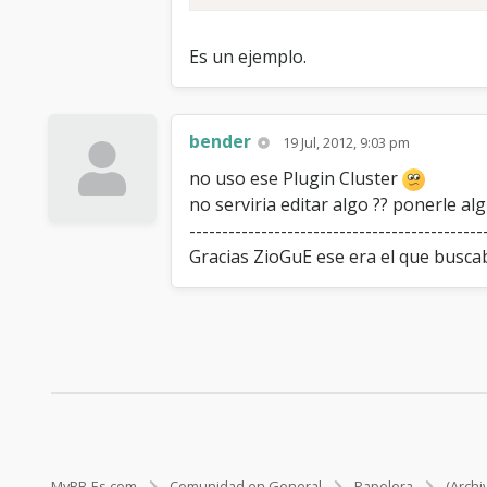
Es un ejemplo.
bender
19 Jul, 2012, 9:03 pm
no uso ese Plugin Cluster
no serviria editar algo ?? ponerle al
---------------------------------------------
Gracias ZioGuE ese era el que busca
MyBB-Es.com
Comunidad en General
Papelera
(Archi