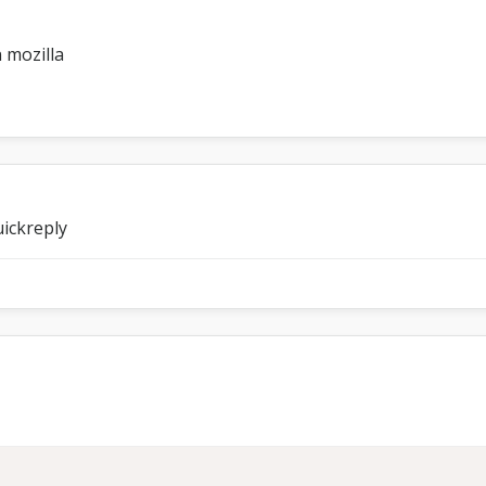
 mozilla
uickreply