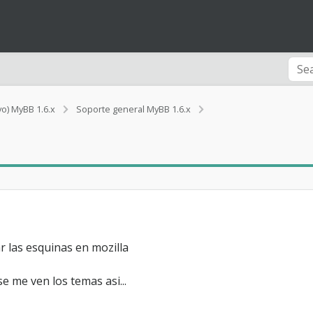
2
vo) MyBB 1.6.x
Soporte general MyBB 1.6.x
p
r
e
g
u
n
t
a
s
r las esquinas en mozilla
e me ven los temas asi...