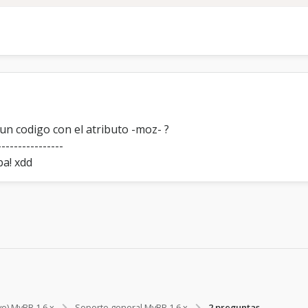
gun codigo con el atributo -moz- ?
----------------
ba! xdd
vo) MyBB 1.6.x
Soporte general MyBB 1.6.x
2 preguntas