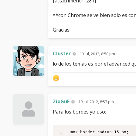
[attachment=1281]
**con Chrome se ve bien solo es con
Gracias!
Cluster
19 Jul, 2012, 8:50 pm
lo de los temas es por el advanced q
ZioGuE
19 Jul, 2012, 8:57 pm
Para los bordes yo uso:
-moz-border-radius:15 px;