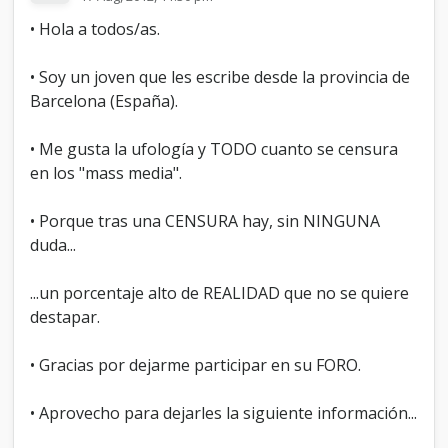
e
• Hola a todos/as.
r
o
q
• Soy un joven que les escribe desde la provincia de
u
Barcelona (España).
e
q
u
• Me gusta la ufología y TODO cuanto se censura
i
en los "mass media".
z
á
• Porque tras una CENSURA hay, sin NINGUNA
s
N
duda...
O
e
...un porcentaje alto de REALIDAD que no se quiere
s
destapar.
t
a
m
• Gracias por dejarme participar en su FORO.
o
s
s
• Aprovecho para dejarles la siguiente información...
o