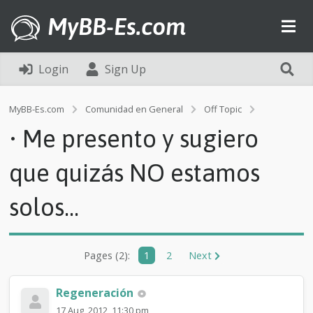
MyBB-Es.com
Login
Sign Up
•
MyBB-Es.com
Comunidad en General
Off Topic
M
• Me presento y sugiero
e
p
r
que quizás NO estamos
e
s
solos...
e
n
t
o
y
Pages (2):
1
2
Next
s
u
Regeneración
g
i
17 Aug, 2012, 11:30 pm