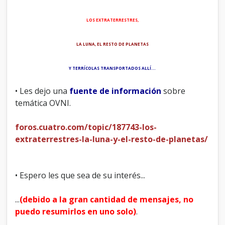
l
o
s
LOS EXTRATERRESTRES,
.
.
LA LUNA, EL RESTO DE PLANETAS
.
Y TERRÍCOLAS TRANSPORTADOS ALLÍ...
• Les dejo una
fuente de información
sobre
temática OVNI.
foros.cuatro.com/topic/187743-los-
extraterrestres-la-luna-y-el-resto-de-planetas/
• Espero les que sea de su interés...
...
(debido a la gran cantidad de mensajes, no
puedo resumirlos en uno solo)
.