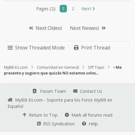
Pages (2):
1
2
Next
Next Oldest
Next Newest
Show Threaded Mode
Print Thread
MyBB-Es.com
Comunidad en General
Off Topic
• Me
presento y sugiero que quizás NO estamos solos...
Forum Team
Contact Us
MyBB-Es.com - Soporte para los Foros MyBB en
Español
Return to Top
Mark all forums read
RSS Syndication
Help