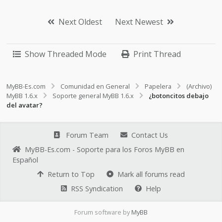
Next Oldest
Next Newest
Show Threaded Mode
Print Thread
MyBB-Es.com
Comunidad en General
Papelera
(Archivo)
MyBB 1.6.x
Soporte general MyBB 1.6.x
¿botoncitos debajo
del avatar?
Forum Team
Contact Us
MyBB-Es.com - Soporte para los Foros MyBB en
Español
Return to Top
Mark all forums read
RSS Syndication
Help
Forum software by
MyBB