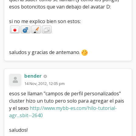
j
esos botoncitos que van debajo del avatar D:
o
d
si no me explico bien son estos:
e
l
a
v
a
t
saludos y gracias de antemano.
a
r
?
bender
14 Nov, 2012, 12:05 pm
esos se llaman "campos de perfil personalizados"
cluster hizo un tuto pero solo para agregar el pais
y el sexo
http://www.mybb-es.com/hilo-tutorial-
agr...sbit--2640
saludos!