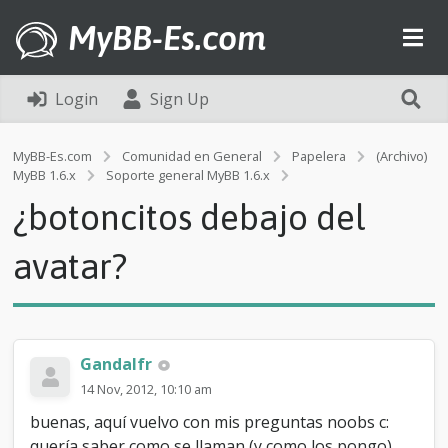
MyBB-Es.com
Login
Sign Up
MyBB-Es.com
Comunidad en General
Papelera
(Archivo)
¿
MyBB 1.6.x
Soporte general MyBB 1.6.x
b
¿botoncitos debajo del
o
t
o
avatar?
n
c
i
t
o
Gandalfr
s
d
14 Nov, 2012, 10:10 am
e
buenas, aquí vuelvo con mis preguntas noobs c:
b
a
quería saber como se llaman (y como los pongo)