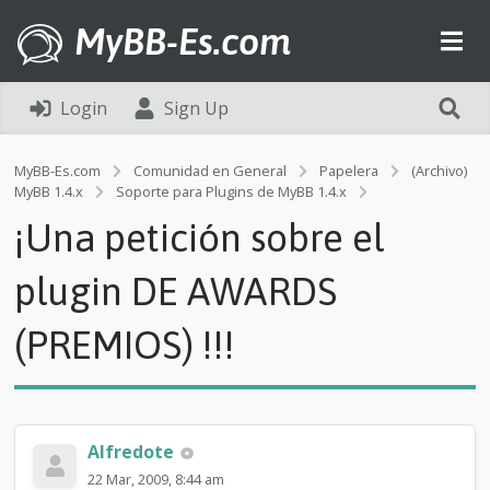
MyBB-Es.com
Login
Sign Up
MyBB-Es.com
Comunidad en General
Papelera
(Archivo)
¡
MyBB 1.4.x
Soporte para Plugins de MyBB 1.4.x
U
¡Una petición sobre el
n
a
p
plugin DE AWARDS
e
t
(PREMIOS) !!!
i
c
i
ó
n
s
Alfredote
o
22 Mar, 2009, 8:44 am
b