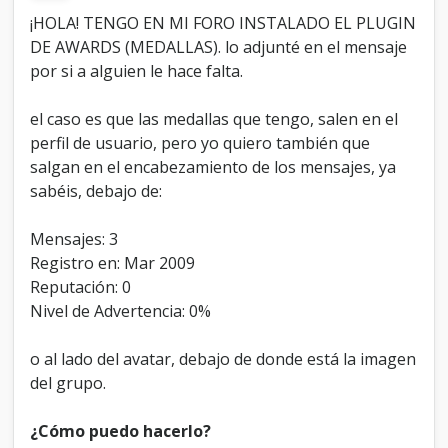
r
¡HOLA! TENGO EN MI FORO INSTALADO EL PLUGIN
e
DE AWARDS (MEDALLAS). lo adjunté en el mensaje
e
l
por si a alguien le hace falta.
p
l
el caso es que las medallas que tengo, salen en el
u
perfil de usuario, pero yo quiero también que
g
i
salgan en el encabezamiento de los mensajes, ya
n
sabéis, debajo de:
D
E
Mensajes: 3
A
W
Registro en: Mar 2009
A
Reputación: 0
R
Nivel de Advertencia: 0%
D
S
(
o al lado del avatar, debajo de donde está la imagen
P
del grupo.
R
E
¿Cómo puedo hacerlo?
M